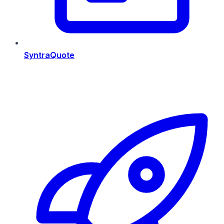
SyntraQuote
Risorse