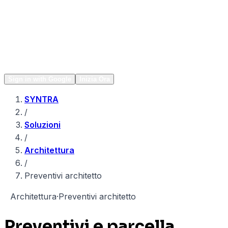
Network
Popular
Sign in with Google
Inizia Ora
SYNTRA
/
Soluzioni
/
Architettura
/
Preventivi architetto
A
Architettura
·
Preventivi architetto
Preventivi e parcella