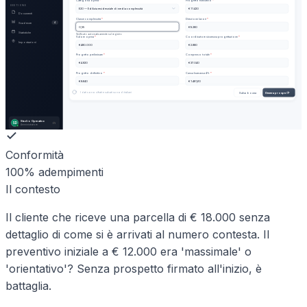
Categoria opera
*
Progetto esecutivo
*
GESTIONE
E20 — Edilizia residenziale di media complessità
€ 11.420
Documenti
Classe complessità
*
Direzione lavori
*
Scadenze
4
0,55
€ 9.280
Statistiche
Verificato automaticamente sul registro
Valore opera
*
Coordinatore sicurezza progettazione
*
Impostazioni
€ 480.000
€ 2.880
Progetto preliminare
*
Compenso totale
*
€ 4.820
€ 37.040
Progetto definitivo
*
Cassa Inarcassa 4%
*
€ 8.640
€ 1.481,60
I dati sono cifrati e salvati su nodi italiani
Salva bozza
Genera prospe…
Studio Operativo
SD
Amministratore
Conformità
100% adempimenti
Il contesto
Il cliente che riceve una parcella di € 18.000 senza
dettaglio di come si è arrivati al numero contesta. Il
preventivo iniziale a € 12.000 era 'massimale' o
'orientativo'? Senza prospetto firmato all'inizio, è
battaglia.