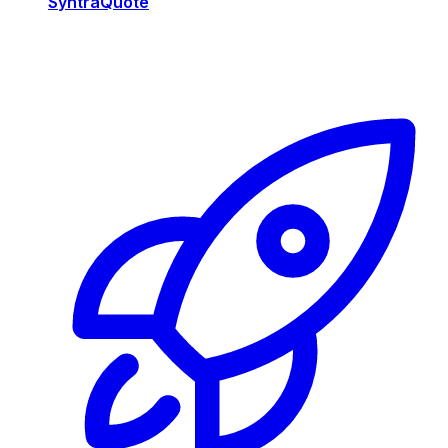
SyntraQuote
Risorse