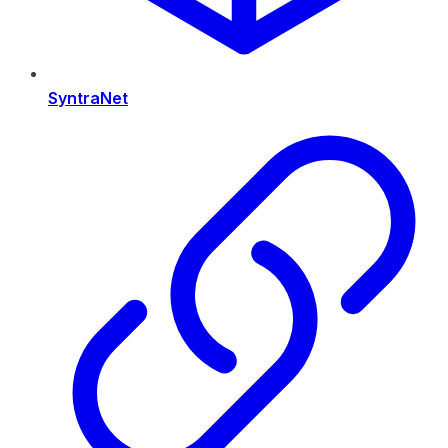
SyntraNet