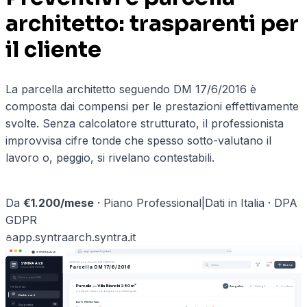
architetto: trasparenti per
il cliente
La parcella architetto seguendo DM 17/6/2016 è
composta dai compensi per le prestazioni effettivamente
svolte. Senza calcolatore strutturato, il professionista
improvvisa cifre tonde che spesso sotto-valutano il
lavoro o, peggio, si rivelano contestabili.
Prenota una demo ·
architettura
→
Da
€
1.200
/mese
·
Piano Professional
|
Dati in Italia · DPA
GDPR
app.
syntraarch
.syntra.it
app.
syntraarch
.syntra.it
SYNTRA Arch
SYNTRA Arch
›
Parcella DM 17/6/2016
SYNTRA Arch
Cerca…
Nuovo
Parcella DM 17/6/2016
Parcella DM 17/6/2016
Cerca o premi ⌘K
Parcella — Villa Bianchi 280 m²
Anagrafica
2
Dettagli
3
Conferma
PRINCIPALE
Compila i campi obbligatori contrassegnati
Dashboard
DATI PRINCIPALI
Anagrafica
12