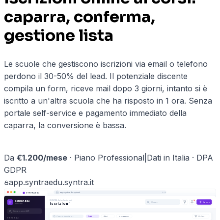
caparra, conferma,
gestione lista
Le scuole che gestiscono iscrizioni via email o telefono
perdono il 30-50% del lead. Il potenziale discente
compila un form, riceve mail dopo 3 giorni, intanto si è
iscritto a un'altra scuola che ha risposto in 1 ora. Senza
portale self-service e pagamento immediato della
caparra, la conversione è bassa.
Prenota una demo ·
formazione
→
Da
€
1.200
/mese
·
Piano Professional
|
Dati in Italia · DPA
GDPR
app.
syntraedu
.syntra.it
app.
syntraedu
.syntra.it
SYNTRA Edu
SYNTRA Edu
›
Iscrizioni
SYNTRA Edu
Cerca…
Nuovo
Iscrizioni
Iscrizioni
Cerca o premi ⌘K
Cerca in
Iscrizioni
…
Tutti
Attivi
In scadenza
Ordina
PRINCIPALE