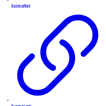
SyntraNet
SyntraLink