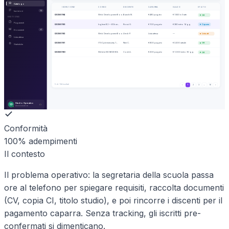
Catalogo
ISCRIZIONE
CORSO
DISCENTE
CAPARRA
SALDO
STATO
Iscrizioni
12
I2025/0184
Web Development Boo…
Bianchi M.
€ 480 pagato
€ 1.920 in 3 rate
OK
GESTIONE
Pagamenti
I2025/0183
Inglese B2 — 60h se…
Rossi G.
€ 100 pagato
€ 380 entro 14 gg
Caparra
Documenti
4
I2025/0182
Web Development Boo…
Verdi P.
Lista attesa
—
Lista att.
Lista attesa
I2025/0181
ITS Cybersecurity 1…
Neri C.
€ 800 pagato
€ 3.200 rateale
OK
Statistiche
I2025/0180
Welder ISO 9606 80h
Conti A.
€ 200 pagato
€ 1.000 entro 30 gg
OK
5
di 124 risultati
‹
1
2
3
…
16
›
Studio Operativo
SD
Amministratore
Conformità
100% adempimenti
Il contesto
Il problema operativo: la segretaria della scuola passa
ore al telefono per spiegare requisiti, raccolta documenti
(CV, copia CI, titolo studio), e poi rincorre i discenti per il
pagamento caparra. Senza tracking, gli iscritti pre-
confermati si dimenticano.