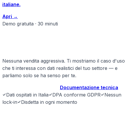
italiane.
Apri
→
Demo gratuita · 30 minuti
Pronto a strutturare il tuo
formazione?
Nessuna vendita aggressiva. Ti mostriamo il caso d'uso
che ti interessa con dati realistici del tuo settore — e
parliamo solo se ha senso per te.
Prenota demo gratuita
→
Documentazione tecnica
Dati ospitati in Italia
DPA conforme GDPR
Nessun
lock-in
Disdetta in ogni momento
SyntraLink