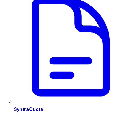
SyntraQuote
Risorse