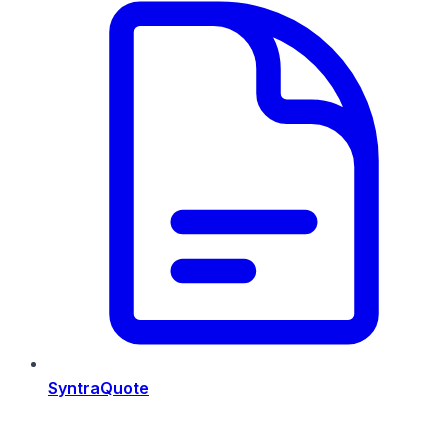
SyntraQuote
Risorse