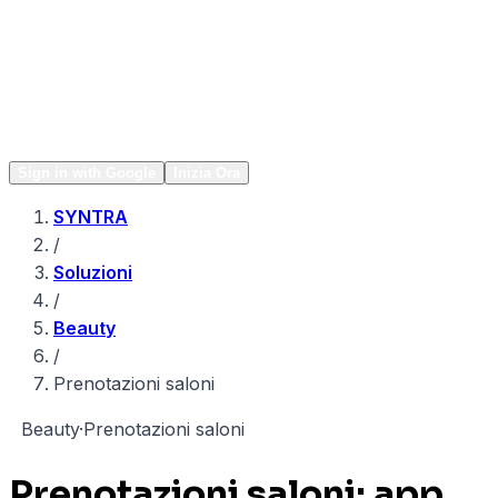
Network
Popular
Sign in with Google
Inizia Ora
SYNTRA
/
Soluzioni
/
Beauty
/
Prenotazioni saloni
B
Beauty
·
Prenotazioni saloni
Prenotazioni saloni: app