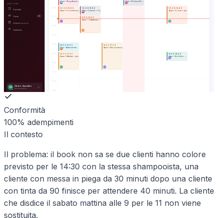
Anna — Piega Bianch…
Sara — Pedicure Pin…
AM
SS
GESTIONE
10
:00
10
:00–
12
:00
10
:00–
11
:00
10
:00–
12
:00
Pacchetti
Marco (barber) — Ta…
Anna — Colore Rossi…
Anna — Colore + pie…
MU
Cassa
4
11
:00
11
:00–
13
:00
Anna — Trattamento …
AG
AT
Schede colore
12
:00
Statistiche
AA
13
:00
14
:00
14
:00–
15
:00
14
:00–
17
:00
Sara — Manicure Ver…
Anna — Decolorazion…
SP
15
:00
15
:00–
17
:00
15
:00–
16
:00
Anna — Mèches + pie…
Sara — Slot libero …
SA
16
:00
AC
AR
17
:00
18
:00
Studio Operativo
SD
Amministratore
19
:00
Conformità
100% adempimenti
Il contesto
Il problema: il book non sa se due clienti hanno colore
previsto per le 14:30 con la stessa shampooista, una
cliente con messa in piega da 30 minuti dopo una cliente
con tinta da 90 finisce per attendere 40 minuti. La cliente
che disdice il sabato mattina alle 9 per le 11 non viene
sostituita.