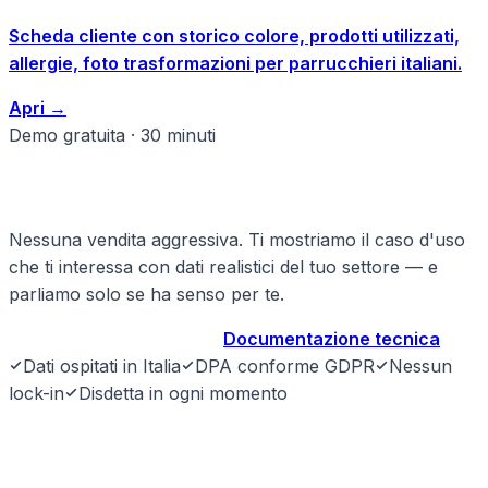
Scheda cliente con storico colore, prodotti utilizzati,
allergie, foto trasformazioni per parrucchieri italiani.
Apri
→
Demo gratuita · 30 minuti
Pronto a strutturare il tuo beauty?
Nessuna vendita aggressiva. Ti mostriamo il caso d'uso
che ti interessa con dati realistici del tuo settore — e
parliamo solo se ha senso per te.
Prenota demo gratuita
→
Documentazione tecnica
Dati ospitati in Italia
DPA conforme GDPR
Nessun
lock-in
Disdetta in ogni momento
SyntraLink