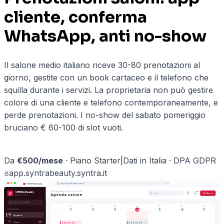
cliente, conferma
WhatsApp, anti no-show
Il salone medio italiano riceve 30-80 prenotazioni al
giorno, gestite con un book cartaceo e il telefono che
squilla durante i servizi. La proprietaria non può gestire
colore di una cliente e telefono contemporaneamente, e
perde prenotazioni. I no-show del sabato pomeriggio
bruciano € 60-100 di slot vuoti.
Prenota una demo ·
beauty
→
Da
€
500
/mese
·
Piano Starter
|
Dati in Italia · DPA GDPR
app.
syntrabeauty
.syntra.it
app.
syntrabeauty
.syntra.it
SYNTRA Beauty
SYNTRA Beauty
›
Agenda salone
SYNTRA Beauty
Cerca…
Nuovo
Agenda salone
Agenda salone
Cerca o premi ⌘K
Lun
Mar
Mer
Gio
Ven
Sab
Dom
11
12
13
14
15
16
17
PRINCIPALE
8
:00
Agenda
Clienti
12
9
:00
9
:00–
10
:00
9
:00–
10
:00