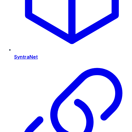
SyntraNet