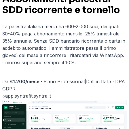
SDD ricorrente e tornello
La palestra italiana media ha 600-2.000 soci, dei quali
30-40% paga abbonamento mensile, 25% trimestrale,
35% annuale. Senza SDD bancario ricorrente o carta in
addebito automatico, l'amministratore passa il primo
giovedì del mese a rincorrere i ritardatari via WhatsApp.
I morosi superano sempre il 10%.
Prenota una demo ·
palestre
→
Da
€
1.200
/mese
·
Piano Professional
|
Dati in Italia · DPA
GDPR
app.
syntrafit
.syntra.it
app.
syntrafit
.syntra.it
SYNTRA Fit
SYNTRA Fit
›
Soci & Abbonamenti
SYNTRA Fit
Cerca…
Nuovo
Soci & Abbonamenti
Soci & Abbonamenti
Cerca o premi ⌘K
Soci attivi
Morosi
Cert. in scadenza < 3…
Ricavo ricorrente
PRINCIPALE
1.428
38
62
€ 87.420/me…
Soci
2,6% (targe…
+24 mese
recall invi…
SDD + carta
Abbonamenti
12
GESTIONE
Distribuzione abbonamenti
Attività recente
Tutte
7g
30g
Anno