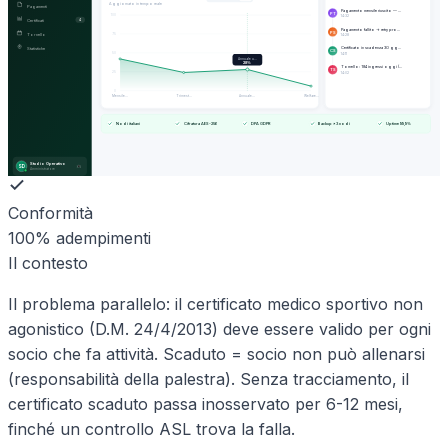
Aggiornato in tempo reale
Pagamenti
Pagamento mensile riuscito — …
PT
100
14:32
Certificati
4
Pagamento fallito → retry pro…
PS
Tornello
75
14:28
Certificato in scadenza 30 gg…
Statistiche
CS
50
14:11
Annuale u…
28
%
Tornello: 184 ingressi oggi (…
TS
25
14:02
0
Mensile…
Trimest…
Annuale…
Welfare…
Nodi italiani
Cifratura AES-256
DPA GDPR
Backup ×3 nodi
Uptime 99,9%
Studio Operativo
SD
Amministratore
Conformità
100% adempimenti
Il contesto
Il problema parallelo: il certificato medico sportivo non
agonistico (D.M. 24/4/2013) deve essere valido per ogni
socio che fa attività. Scaduto = socio non può allenarsi
(responsabilità della palestra). Senza tracciamento, il
certificato scaduto passa inosservato per 6-12 mesi,
finché un controllo ASL trova la falla.