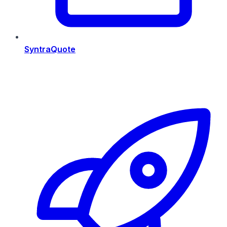
SyntraQuote
Risorse