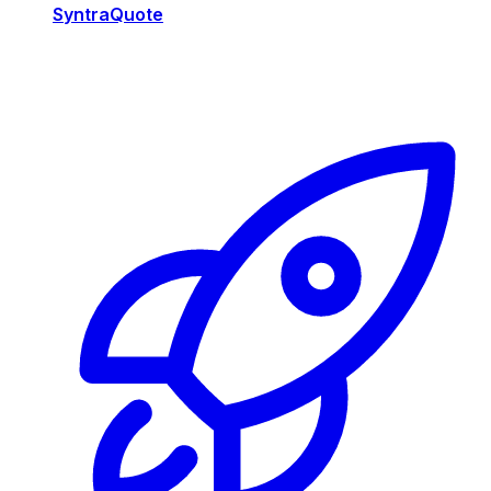
SyntraQuote
Risorse