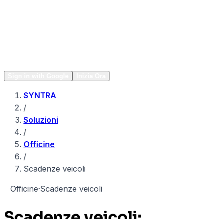
Network
Popular
Sign in with Google
Inizia Ora
SYNTRA
/
Soluzioni
/
Officine
/
Scadenze veicoli
O
Officine
·
Scadenze veicoli
Scadenze veicoli: