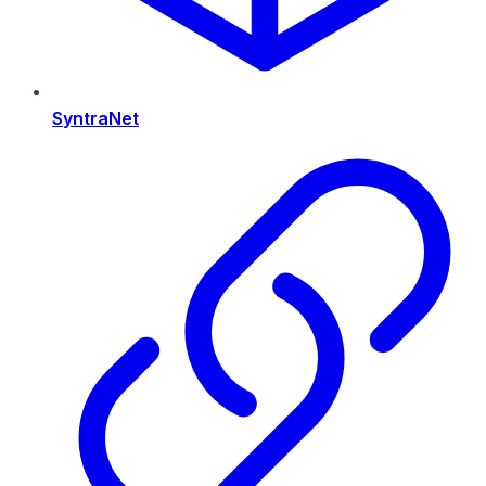
SyntraNet