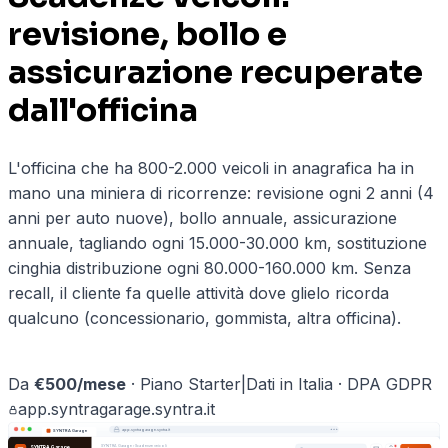
revisione, bollo e
assicurazione recuperate
dall'officina
L'officina che ha 800-2.000 veicoli in anagrafica ha in
mano una miniera di ricorrenze: revisione ogni 2 anni (4
anni per auto nuove), bollo annuale, assicurazione
annuale, tagliando ogni 15.000-30.000 km, sostituzione
cinghia distribuzione ogni 80.000-160.000 km. Senza
recall, il cliente fa quelle attività dove glielo ricorda
qualcuno (concessionario, gommista, altra officina).
Prenota una demo ·
officine
→
Da
€
500
/mese
·
Piano Starter
|
Dati in Italia · DPA GDPR
app.
syntragarage
.syntra.it
app.
syntragarage
.syntra.it
SYNTRA Garage
SYNTRA Garage
›
Scadenze veicoli
SYNTRA Garage