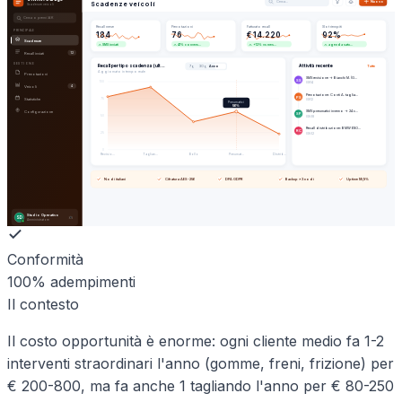
Cerca…
Nuovo
Scadenze veicoli
Scadenze veicoli
Cerca o premi ⌘K
Recall mese
Prenotazioni
Fatturato recall
Slot riempiti
PRINCIPALE
184
76
€ 14.220
92%
Scadenze
SMS inviati
41% convers…
+12% vs mes…
agenda satu…
Recall inviati
12
GESTIONE
Recall per tipo scadenza (ult…
Attività recente
Tutte
7g
30g
Anno
Aggiornato in tempo reale
Prenotazioni
SMS revisione → Bianchi M. (G…
SS
100
09:14
Veicoli
4
Prenotazione: Conti A. taglia…
PS
Statistiche
75
09:12
Pneumatici
56
%
SMS pneumatici inverno → 24 c…
Configurazione
SP
50
09:08
Recall distribuzione: BMW E90…
RC
25
09:02
0
Revisio…
Taglian…
Bollo
Pneumat…
Distrib…
Nodi italiani
Cifratura AES-256
DPA GDPR
Backup ×3 nodi
Uptime 99,9%
Studio Operativo
SD
Amministratore
Conformità
100% adempimenti
Il contesto
Il costo opportunità è enorme: ogni cliente medio fa 1-2
interventi straordinari l'anno (gomme, freni, frizione) per
€ 200-800, ma fa anche 1 tagliando l'anno per € 80-250