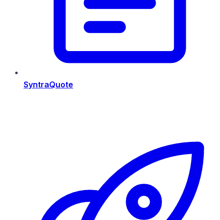
SyntraQuote
Risorse