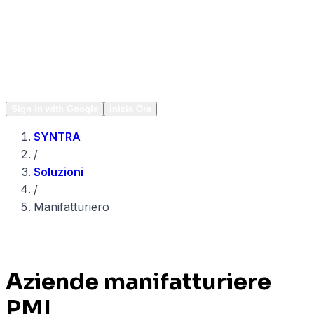
Network
Popular
Sign in with Google
Inizia Ora
SYNTRA
/
Soluzioni
/
Manifatturiero
Aziende manifatturiere
PMI