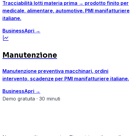
Tracciabilità lotti materia prima → prodotto finito per
medicale, alimentare, automotive. PMI manifatturiere
italiane.
Business
Apri
→
Manutenzione
Manutenzione preventiva macchinari, ordini
intervento, scadenze per PMI manifatturiere italiane.
Business
Apri
→
Demo gratuita · 30 minuti
Pronto a strutturare il tuo
manifatturiero?