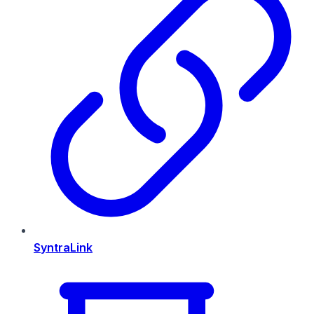
SyntraLink