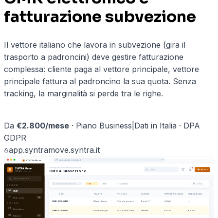
fatturazione subvezione
Il vettore italiano che lavora in subvezione (gira il
trasporto a padroncini) deve gestire fatturazione
complessa: cliente paga al vettore principale, vettore
principale fattura al padroncino la sua quota. Senza
tracking, la marginalità si perde tra le righe.
Prenota una demo ·
logistica
→
Da
€
2.800
/mese
·
Piano Business
|
Dati in Italia · DPA
GDPR
app.
syntramove
.syntra.it
app.
syntramove
.syntra.it
SYNTRA Move
SYNTRA Move
›
CMR & Subvezione
SYNTRA Move
Cerca…
Nuovo
CMR & Subvezione
CMR & Subvezione
Cerca o premi ⌘K
Cerca in
CMR & Subvezi…
…
Tutti
Attivi
In scadenza
Ordina
PRINCIPALE
CMR
CMR
TRATTA
VEICOLO
CLIENTE
IMPORTO CLIENTE
SUB. PADRON.
Padroncini
12
CMR-2025-0428
Milano-Berlino
Veicolo proprio
Bosch IT
€ 2.840
—
GESTIONE
Spedizioni
CMR-2025-0427
Roma-Marsiglia
Sub. Bianchi Trasp.
Stellantis
€ 1.920
€ 1.380
Fatture in
4