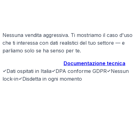
Pronto a strutturare il tuo
logistica?
Nessuna vendita aggressiva. Ti mostriamo il caso d'uso
che ti interessa con dati realistici del tuo settore — e
parliamo solo se ha senso per te.
Prenota demo gratuita
→
Documentazione tecnica
Dati ospitati in Italia
DPA conforme GDPR
Nessun
lock-in
Disdetta in ogni momento
SyntraLink