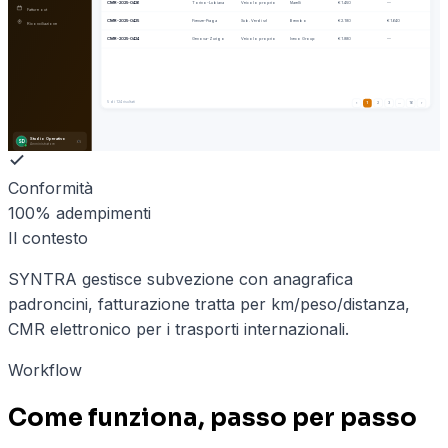
CMR-2025-0426
Torino-Lubiana
Veicolo proprio
Marelli
€ 1.450
—
Fatture out
CMR-2025-0425
Firenze-Praga
Sub. Verdi srl
Brembo
€ 2.180
€ 1.640
Riconciliazione
CMR-2025-0424
Genova-Zurigo
Veicolo proprio
Iveco Group
€ 1.880
—
5
di 124 risultati
‹
1
2
3
…
16
›
Studio Operativo
SD
Amministratore
Conformità
100% adempimenti
Il contesto
SYNTRA gestisce subvezione con anagrafica
padroncini, fatturazione tratta per km/peso/distanza,
CMR elettronico per i trasporti internazionali.
Workflow
Come funziona, passo per passo