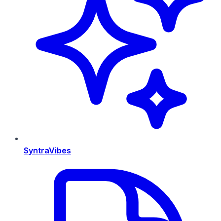
SyntraVibes