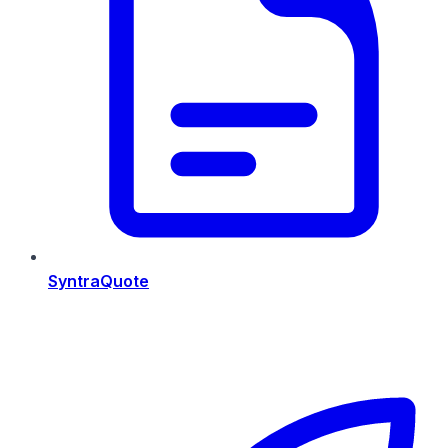
SyntraQuote
Risorse