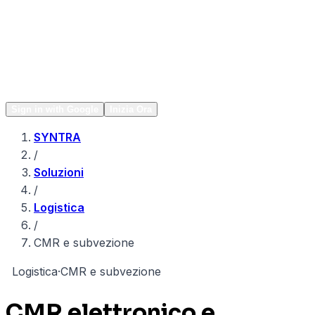
Network
Popular
Sign in with Google
Inizia Ora
SYNTRA
/
Soluzioni
/
Logistica
/
CMR e subvezione
L
Logistica
·
CMR e subvezione
CMR elettronico e