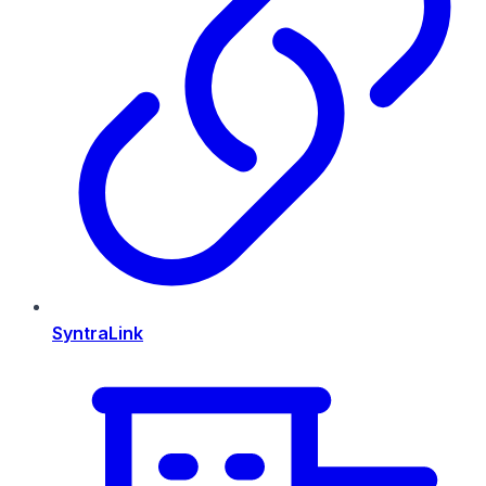
SyntraLink