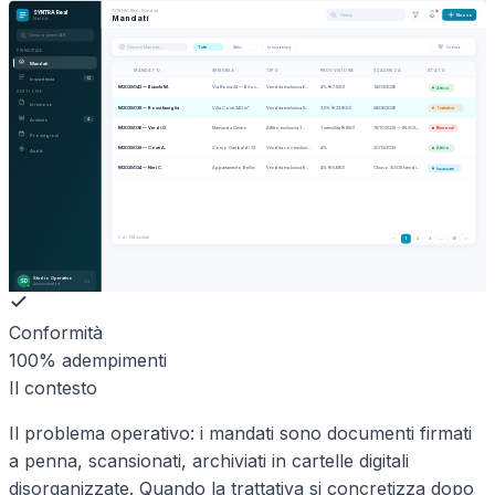
SYNTRA Real
›
Mandati
SYNTRA Real
Cerca…
Nuovo
Mandati
Mandati
Cerca o premi ⌘K
Cerca in
Mandati
…
Tutti
Attivi
In scadenza
Ordina
PRINCIPALE
Mandati
MANDATO
IMMOBILE
TIPO
PROVVIGIONE
SCADENZA
STATO
In scadenza
12
M2025/042 — Bianchi M.
Via Roma 24 — Biloc…
Vendita esclusiva 6…
4% (€ 7.920)
14/03/2026
Attivo
GESTIONE
In rinnovo
M2025/038 — Rossi famiglia
Villa Conti 240 m²
Vendita esclusiva 9…
3,5% (€ 23.800)
28/06/2026
Trattativa
Archivio
4
M2025/036 — Verdi G.
Mansarda Centro
Affitto esclusiva 1…
1 mensilità (€ 850)
15/10/2025 — IN SCA…
Rinnova!
Provvigioni
M2025/028 — Conti A.
Corso Garibaldi 12
Vendita non esclusi…
4%
20/12/2025
Attivo
Audit
M2025/024 — Neri C.
Appartamento Bellini
Vendita esclusiva 6…
4% (€ 5.680)
Chiuso 30/09 (vendi…
Incassare
5
di 124 risultati
‹
1
2
3
…
16
›
Studio Operativo
SD
Amministratore
Conformità
100% adempimenti
Il contesto
Il problema operativo: i mandati sono documenti firmati
a penna, scansionati, archiviati in cartelle digitali
disorganizzate. Quando la trattativa si concretizza dopo