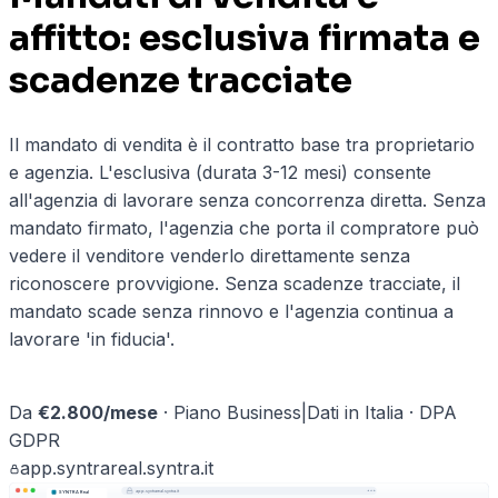
affitto: esclusiva firmata e
scadenze tracciate
Il mandato di vendita è il contratto base tra proprietario
e agenzia. L'esclusiva (durata 3-12 mesi) consente
all'agenzia di lavorare senza concorrenza diretta. Senza
mandato firmato, l'agenzia che porta il compratore può
vedere il venditore venderlo direttamente senza
riconoscere provvigione. Senza scadenze tracciate, il
mandato scade senza rinnovo e l'agenzia continua a
lavorare 'in fiducia'.
Prenota una demo ·
agenzie immobiliari
→
Da
€
2.800
/mese
·
Piano Business
|
Dati in Italia · DPA
GDPR
app.
syntrareal
.syntra.it
app.
syntrareal
.syntra.it
SYNTRA Real