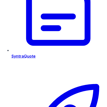
SyntraQuote
Risorse