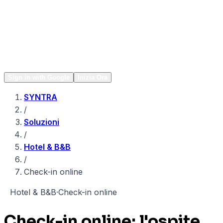
Network
Popular
Sign in with Google
Inizia Ora
SYNTRA
/
Soluzioni
/
Hotel & B&B
/
Check-in online
H
Hotel & B&B
·
Check-in online
Check-in online: l'ospite