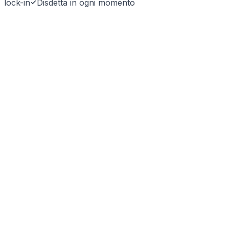
lock-in
Disdetta in ogni momento
SyntraLink