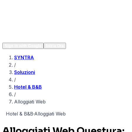
Network
Popular
Sign in with Google
Inizia Ora
SYNTRA
/
Soluzioni
/
Hotel & B&B
/
Alloggiati Web
H
Hotel & B&B
·
Alloggiati Web
Alloggiati Web Questura: