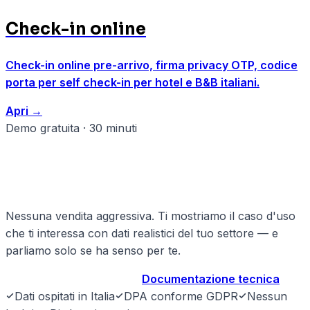
Check-in online
Check-in online pre-arrivo, firma privacy OTP, codice
porta per self check-in per hotel e B&B italiani.
Apri
→
Demo gratuita · 30 minuti
Pronto a strutturare il tuo hotel &
b&b?
Nessuna vendita aggressiva. Ti mostriamo il caso d'uso
che ti interessa con dati realistici del tuo settore — e
parliamo solo se ha senso per te.
Prenota demo gratuita
→
Documentazione tecnica
Dati ospitati in Italia
DPA conforme GDPR
Nessun