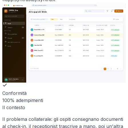
app.
syntrastay
.syntra.it
SYNTRA Stay
SYNTRA Stay
›
Alloggiati Web
SYNTRA Stay
Cerca…
Nuovo
Alloggiati Web
Alloggiati Web
Cerca o premi ⌘K
Cerca in
Alloggiati Web
…
Tutti
Attivi
In scadenza
Ordina
PRINCIPALE
Ospiti
OSPITE
DOCUMENTO
CAMERA
CHECK-IN
ALLOGGIATI WEB
STATO
Check-in
12
Bianchi Marco (IT)
CI AB1234567
101
14/10 15:42
Inviato 16:00
BI
Confermato
GESTIONE
Alloggiati Web
Schmidt Klaus (DE)
Pass. PA8842310
203
14/10 16:18
Inviato 16:30
SD
Confermato
Ricevute
4
Lopez Maria (ES)
CI ES7765544
105
14/10 17:05
Inviato 17:30
LE
Confermato
Imposta soggiorno
Chen Wei (CN)
Pass. G88412233
305
14/10 18:12
Inviato 18:30
CC
Confermato
Audit
Müller Anna (AT)
Pass. AT2233110
202
14/10 19:45
Inviato 20:00
MA
Confermato
Rossi Giulia (IT)
CI AB9988776
Suite
14/10 20:30
In coda invio
RI
Coda
6
di 124 risultati
‹
1
2
3
…
16
›
Studio Operativo
SD
Amministratore
Conformità
100% adempimenti
Il contesto
Il problema collaterale: gli ospiti consegnano documenti
al check-in, il receptionist trascrive a mano, poi un'altra