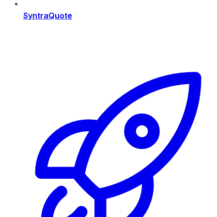
SyntraQuote
Risorse