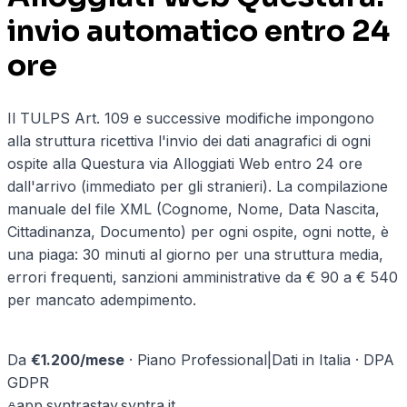
invio automatico entro 24
ore
Il TULPS Art. 109 e successive modifiche impongono
alla struttura ricettiva l'invio dei dati anagrafici di ogni
ospite alla Questura via Alloggiati Web entro 24 ore
dall'arrivo (immediato per gli stranieri). La compilazione
manuale del file XML (Cognome, Nome, Data Nascita,
Cittadinanza, Documento) per ogni ospite, ogni notte, è
una piaga: 30 minuti al giorno per una struttura media,
errori frequenti, sanzioni amministrative da € 90 a € 540
per mancato adempimento.
Prenota una demo ·
hotel & b&b
→
Da
€
1.200
/mese
·
Piano Professional
|
Dati in Italia · DPA
GDPR
app.
syntrastay
.syntra.it