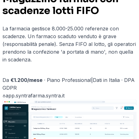
scadenze lotti FIFO
La farmacia gestisce 8.000-25.000 referenze con
scadenze. Un farmaco scaduto venduto è grave
(responsabilità penale). Senza FIFO al lotto, gli operatori
prendono la confezione 'a portata di mano', non quella
in scadenza.
Prenota una demo ·
farmacie
→
Da
€
1.200
/mese
·
Piano Professional
|
Dati in Italia · DPA
GDPR
app.
syntrafarma
.syntra.it
app.
syntrafarma
.syntra.it
SYNTRA Farma
SYNTRA Farma
›
Magazzino farmaci
SYNTRA Farma
Cerca…
Nuovo
Magazzino farmaci
Magazzino farmaci
Cerca o premi ⌘K
Cerca in
Magazzino far…
…
Tutti
Attivi
In scadenza
Ordina
PRINCIPALE
Magazzino
FARMACO
LOTTO
SCADENZA
GIACENZA
STATO
NOTE
Scadenze
12
Tachipirina 1000mg 16 cpr
L2024-T8842
03/2026
24
OK
FIFO normale
GESTIONE
Stupefacenti
Aulin 100mg 30 cpr
L2024-A2210
12/2025
8
Scadenza vicina
Vendere prima
Ordini fornitore
4