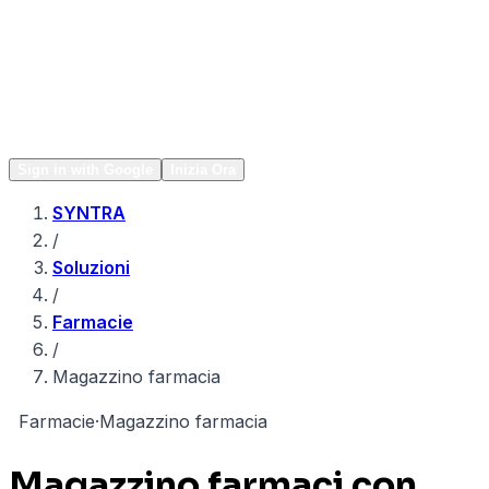
Network
Popular
Sign in with Google
Inizia Ora
SYNTRA
/
Soluzioni
/
Farmacie
/
Magazzino farmacia
F
Farmacie
·
Magazzino farmacia
Magazzino farmaci con