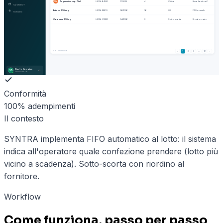
Augmentin sosp. 75ml
L2024-B4520
11/2025
4
Critico
Reso fornitore?
AM
Carichi DDT
Eutirox 100mcg
L2024-E8810
06/2026
36
OK
FIFO normale
Inventario
Cardirene 100mg
L2024-C3320
04/2026
2
Sotto scorta
Riordino auto
5
di 124 risultati
‹
1
2
3
…
16
›
Studio Operativo
SD
Amministratore
Conformità
100% adempimenti
Il contesto
SYNTRA implementa FIFO automatico al lotto: il sistema
indica all'operatore quale confezione prendere (lotto più
vicino a scadenza). Sotto-scorta con riordino al
fornitore.
Workflow
Come funziona, passo per passo