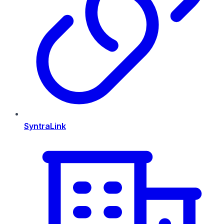
SyntraLink