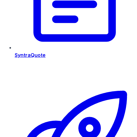
SyntraQuote
Risorse