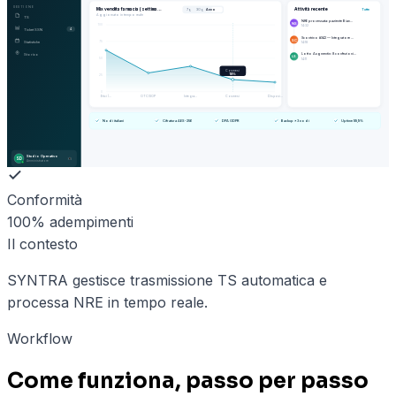
GESTIONE
Mix vendita farmacia (settima…
Attività recente
Tutte
7g
30g
Anno
Aggiornato in tempo reale
TS
NRE processata: paziente Bian…
NS
100
14:32
Ticket SSN
4
Scontrino #342 — Integratore …
SC
Statistiche
75
14:18
Lotto Augmentin: 8 confezioni…
Storico
LS
50
14:11
Cosmesi
18
%
25
0
Etici (…
OTC/SOP
Integra…
Cosmesi
Disposi…
Nodi italiani
Cifratura AES-256
DPA GDPR
Backup ×3 nodi
Uptime 99,9%
Studio Operativo
SD
Amministratore
Conformità
100% adempimenti
Il contesto
SYNTRA gestisce trasmissione TS automatica e
processa NRE in tempo reale.
Workflow
Come funziona, passo per passo