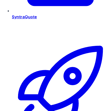
SyntraQuote
Risorse