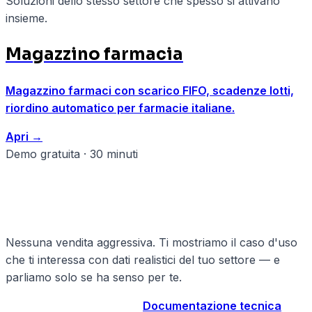
Soluzioni dello stesso settore che spesso si attivano
insieme.
Magazzino farmacia
Magazzino farmaci con scarico FIFO, scadenze lotti,
riordino automatico per farmacie italiane.
Apri
→
Demo gratuita · 30 minuti
Pronto a strutturare il tuo
farmacie?
Nessuna vendita aggressiva. Ti mostriamo il caso d'uso
che ti interessa con dati realistici del tuo settore — e
parliamo solo se ha senso per te.
Prenota demo gratuita
→
Documentazione tecnica