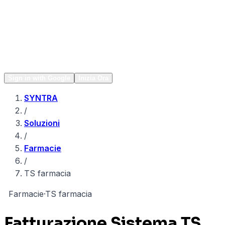
Network
Popular
Sign in with Google
Inizia Ora
SYNTRA
/
Soluzioni
/
Farmacie
/
TS farmacia
F
Farmacie
·
TS farmacia
Fatturazione Sistema TS