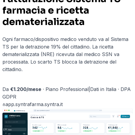
farmacia e ricetta
dematerializzata
Ogni farmaco/dispositivo medico venduto va al Sistema
TS per la detrazione 19% del cittadino. La ricetta
dematerializzata (NRE) ricevuta dal medico SSN va
processata. Lo scarto TS blocca la detrazione del
cittadino.
Prenota una demo ·
farmacie
→
Da
€
1.200
/mese
·
Piano Professional
|
Dati in Italia · DPA
GDPR
app.
syntrafarma
.syntra.it
app.
syntrafarma
.syntra.it
SYNTRA Farma
SYNTRA Farma
›
Cassa & TS
SYNTRA Farma
Cerca…
Nuovo
Cassa & TS
Cassa & TS
Cerca o premi ⌘K
Scontrini oggi
NRE processate
TS trasmessi
Ticket regionali
PRINCIPALE
342
84
328
€ 1.840
Cassa
mart. matti…
real-time
14 senza CF
34 prescriz…
NRE
12