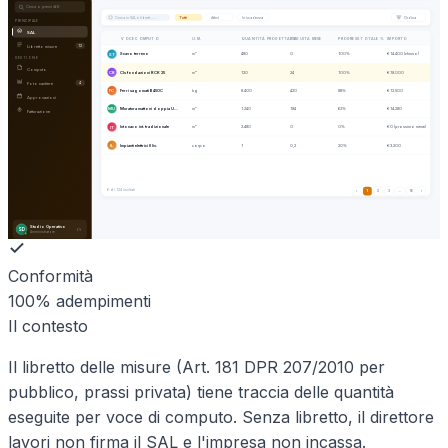
Cerca o premi ⌘K
Cerca in
SAL e librett…
…
Tutti
Attivi
In scadenza
Ordina
PRINCIPALE
SAL
QUANTITÀ PROGETTATA
VOCE COMPUTO
U.M.
ESEGUITA MESE
PROGRESS TOTALE %
IMPORTO
Libretto misure
12
Scavo terreno
m³
480
0
100%
€ 14.400 (chiuso)
ST
GESTIONE
Computo
Cls fondazioni RCK 25
m³
120
24
100%
€ 18.000
CR
Foto cantiere
4
Ferri sagomati B450C
kg
8.400
420
88%
€ 12.500
FC
Approvazioni
Muratura mattoni doppia U…
m²
1.240
184
62%
€ 14.280
MU
Fatturazione
Intonaco int. tradizionale
m²
2.480
0
0%
€ 0 (prossimo mese)
IT
Impianti elettrici II liv.
corpo
1
0,2
20%
€ 3.200
IL
6
di 124 risultati
‹
1
2
3
…
16
›
Studio Operativo
SD
Amministratore
Conformità
100% adempimenti
Il contesto
Il libretto delle misure (Art. 181 DPR 207/2010 per
pubblico, prassi privata) tiene traccia delle quantità
eseguite per voce di computo. Senza libretto, il direttore
lavori non firma il SAL e l'impresa non incassa.