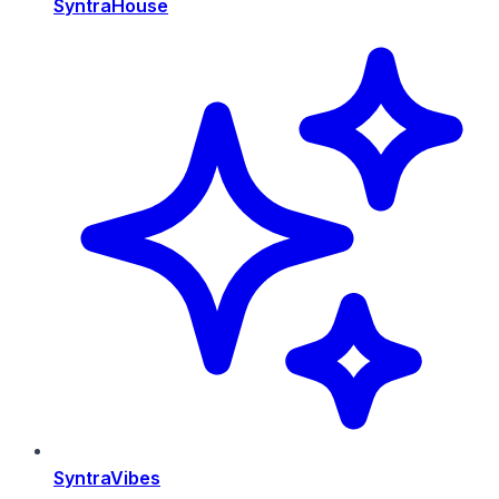
SyntraHouse
SyntraVibes