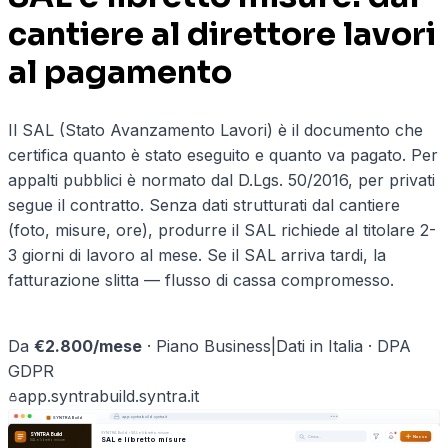
cantiere al direttore lavori
al pagamento
Il SAL (Stato Avanzamento Lavori) è il documento che
certifica quanto è stato eseguito e quanto va pagato. Per
appalti pubblici è normato dal D.Lgs. 50/2016, per privati
segue il contratto. Senza dati strutturati dal cantiere
(foto, misure, ore), produrre il SAL richiede al titolare 2-
3 giorni di lavoro al mese. Se il SAL arriva tardi, la
fatturazione slitta — flusso di cassa compromesso.
Prenota una demo ·
edilizia
→
Da
€
2.800
/mese
·
Piano Business
|
Dati in Italia · DPA
GDPR
app.
syntrabuild
.syntra.it
app.
syntrabuild
.syntra.it
SYNTRA Build
SYNTRA Build
›
SAL e libretto misure
SYNTRA Build
Cerca…
Nuovo
SAL e libretto misure
SAL e libretto misure