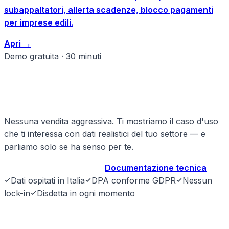
subappaltatori, allerta scadenze, blocco pagamenti
per imprese edili.
Apri
→
Demo gratuita · 30 minuti
Pronto a strutturare il tuo
edilizia?
Nessuna vendita aggressiva. Ti mostriamo il caso d'uso
che ti interessa con dati realistici del tuo settore — e
parliamo solo se ha senso per te.
Prenota demo gratuita
→
Documentazione tecnica
Dati ospitati in Italia
DPA conforme GDPR
Nessun
lock-in
Disdetta in ogni momento
SyntraLink