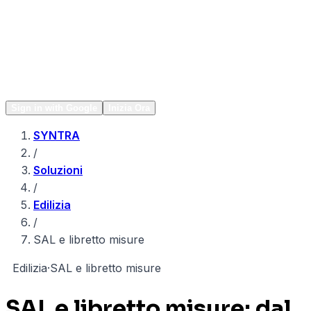
Network
Popular
Sign in with Google
Inizia Ora
SYNTRA
/
Soluzioni
/
Edilizia
/
SAL e libretto misure
E
Edilizia
·
SAL e libretto misure
SAL e libretto misure: dal