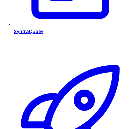
SyntraQuote
Risorse