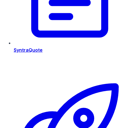
SyntraQuote
Risorse