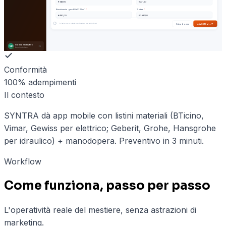
€ 148,00
€ 271,50
Rivestimento gres 60×60 (12 m²)
*
Totale
*
€ 480,00
€ 2.986,50
I dati sono cifrati e salvati su nodi italiani
Salva bozza
Invia SMS al …
Studio Operativo
SD
Amministratore
Conformità
100% adempimenti
Il contesto
SYNTRA dà app mobile con listini materiali (BTicino,
Vimar, Gewiss per elettrico; Geberit, Grohe, Hansgrohe
per idraulico) + manodopera. Preventivo in 3 minuti.
Workflow
Come funziona, passo per passo
L'operatività reale del mestiere, senza astrazioni di
marketing.