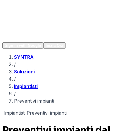
Network
Popular
Sign in with Google
Inizia Ora
SYNTRA
/
Soluzioni
/
Impiantisti
/
Preventivi impianti
I
Impiantisti
·
Preventivi impianti
Preventivi impianti dal