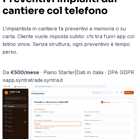
cantiere col telefono
L'impiantista in cantiere fa preventivi a memoria o su
carta. Cliente vuole risposta subito: chi tira fuori app col
listino vince. Senza struttura, ogni preventivo è tempo
perso.
Prenota una demo ·
impiantisti
→
Da
€
500
/mese
·
Piano Starter
|
Dati in Italia · DPA GDPR
app.
syntratrade
.syntra.it
app.
syntratrade
.syntra.it
SYNTRA Trade
SYNTRA Trade
›
Preventivo
SYNTRA Trade
Cerca…
Nuovo
Preventivo
Preventivo
Cerca o premi ⌘K
Preventivo — Bagno nuovo Bianchi M.
Anagrafica
2
Dettagli
3
Conferma
PRINCIPALE
Compila i campi obbligatori contrassegnati
Preventivi
DATI PRINCIPALI
Listini
12
Manodopera (24 h × €38)
Box doccia 90x90 Hafro Sigma
*
*
GESTIONE
€ 480,00
€ 912,00
Cantieri
WC sospeso Geberit Sigma
*
Smaltimento materiale rimosso
*
Firme
4
€ 295,00
€ 180,00
Fatture
Verificato automaticamente sul registro
Cassetta incasso Geberit
*
Subtotale
*
Storico
€ 220,00
€ 2.715,00
IVA 10% (ristrutturazione)
Miscelatore lavabo Grohe Eurosmart
*
*