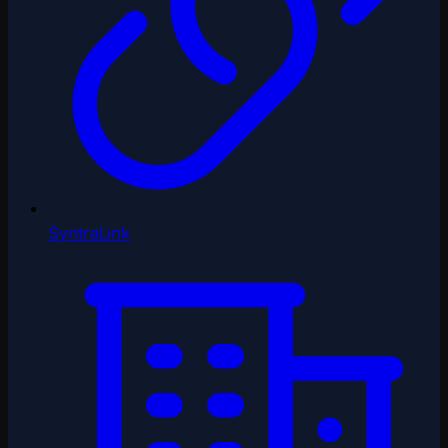
SyntraLink