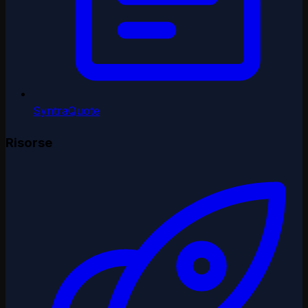
SyntraQuote
Risorse