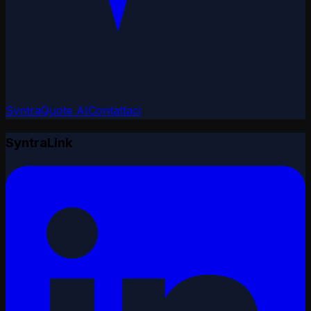
SyntraQuote AI
Contattaci
SyntraLink