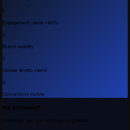
1
Engagement utenti +80%
2
Brand visibility
3
Canale diretto clienti
4
Conversioni mobile
Hai domande?
Contattaci per una consulenza gratuita