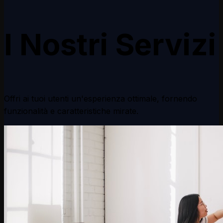
soluzioni software su misura, automatizzando workflow
e supportando il tuo team — istantaneamente.
I Nostri
Servizi
Offri ai tuoi utenti un'esperienza ottimale, fornendo
funzionalità e caratteristiche mirate.