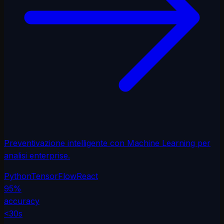
Preventivazione intelligente con Machine Learning per
analisi enterprise.
Python
TensorFlow
React
95%