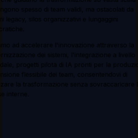
andi aziende e le divisioni della classifica Fortu
che guidano la trasformazione su vasta scala
ngono spesso di team validi, ma ostacolati da
mi legacy, silos organizzativi e lungaggini
ratiche.
amo ad accelerare l'innovazione attraverso la
nizzazione dei sistemi, l'integrazione a livello
dale, progetti pilota di IA pronti per la produz
ensione flessibile dei team, consentendovi di
zzare la trasformazione senza sovraccaricare 
se interne.