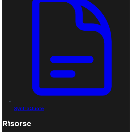
SyntraQuote
Risorse