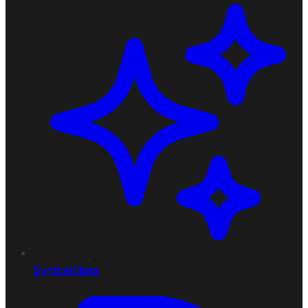
SyntraVibes