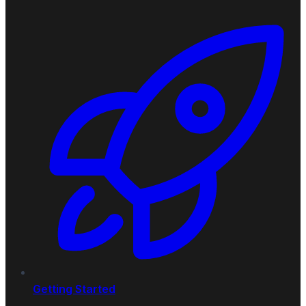
Getting Started