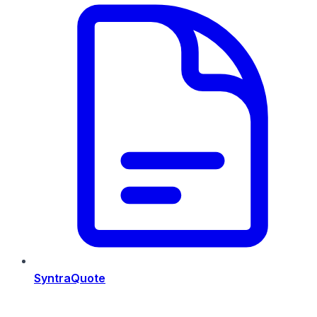
SyntraQuote
Risorse