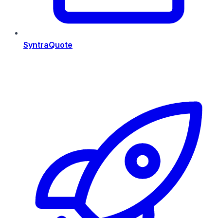
SyntraQuote
Risorse