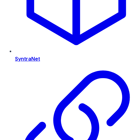
SyntraNet